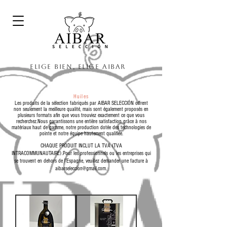
Elige bien, elige Aibar
Huiles
Les produits de la sélection fabriqués par AIBAR SELECCIÓN offrent
non seulement la meilleure qualité, mais sont également proposés en
plusieurs formats afin que vous trouviez exactement ce que vous
recherchez.Nous garantissons une entière satisfaction grâce à nos
matériaux haut de gamme, notre production dotée des technologies de
pointe et notre équipe hautement qualifiée.
CHAQUE PRODUIT INCLUT LA TVA (TVA
INTRACOMMUNAUTAIRE).Pour les professionnels ou les entreprises qui
se trouvent en dehors de l’Espagne, veuillez demander une facture à
aibarseleccion@gmail.com
.