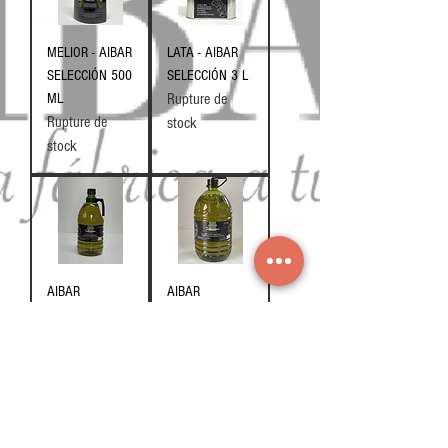
MELIOR - AIBAR
LATA - AIBAR
SELECCIÓN 500
SELECCIÓN 3 L
ML
Rupture de
Rupture de
stock
stock
AIBAR
AIBAR
SELECCIÓN - 2
SELECCIÓN - 5
L
L
Rupture de
Rupture de
stock
stock