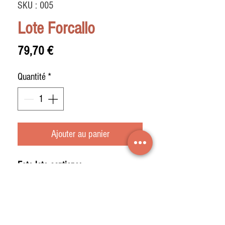
SKU : 005
Lote Forcallo
Prix
79,70 €
Quantité
*
Ajouter au panier
Este lote contiene:
- 5 Loncheados de jamón bodega
reserva
- 1 chorizo extra "sarta" a eleccion