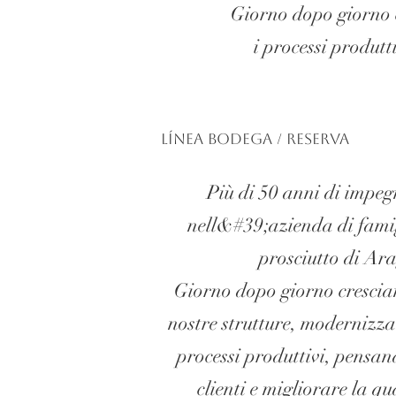
Giorno dopo giorno 
i processi produtti
Línea Bodega / Reserva
Più di 50 anni di impeg
nell&#39;azienda di famig
prosciutto di Ar
Giorno dopo giorno cresci
nostre strutture, modernizz
processi produttivi, pensand
clienti e migliorare la qu