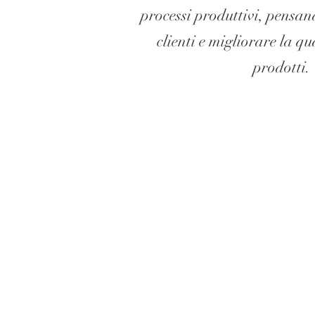
processi produttivi, pensand
clienti e migliorare la qu
prodotti.