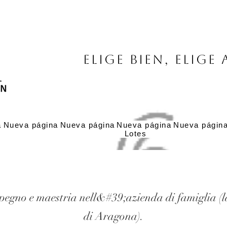
Elige bien, elige 
a
Nueva página
Nueva página
Nueva página
Nueva págin
Lotes
mpegno e maestria nell&#39;azienda di famiglia (la
di Aragona).