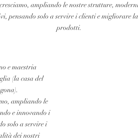
cresciamo, ampliando le nostre strutture, moder
vi, pensando solo a servire i clienti e migliorare l
prodotti.
no e maestria
lia (la casa del
agona).
amo, ampliando le
ando e innovando i
o solo a servire i
alità dei nostri