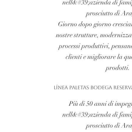
nell&#39;azienda di famig
prosciutto di Ar
Giorno dopo giorno cresci
nostre strutture, modernizz
processi produttivi, pensand
clienti e migliorare la qu
prodotti.
Línea PALETAS BODEGA RESER
Più di 50 anni di impeg
nell&#39;azienda di famig
prosciutto di Ar