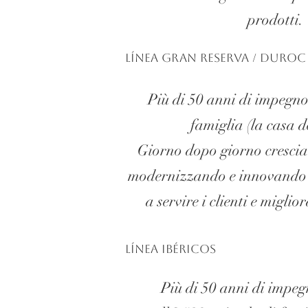
prodotti.
Línea Gran Reserva / Duroc
Più di 50 anni di impegn
famiglia (la casa d
Giorno dopo giorno crescia
modernizzando e innovando i
a servire i clienti e miglio
Línea Ibéricos
Più di 50 anni di impeg