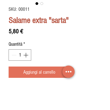
SKU: 00011
Salame extra "sarta"
Prezzo
5,80 €
Quantità
*
Aggiungi al carrello
Elaborato con la miglior selezione di
maiali magri ed incrociato con i
maiali Duroc provenienti dai maiali
bianchi.