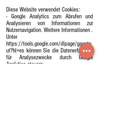
Diese Website verwendet Cookies:
- Google Analytics zum Abrufen und
Analysieren von Informationen zur
Nutzernavigation.
Weitere Informationen
.
Unter
https://tools.google.com/dlpage/gaopto
ut?hl=es
können Sie die Datenerfassung
für Analysezwecke durch Google
Analytics steuern
- Prestashop, um die Browserdaten
registrierter Benutzer zu erhalten und zu
analysieren.
Sie können Ihren Browser so
konfigurieren, dass er Sie vorab über die
mögliche Installation von Cookies
informiert. Sie können auch festlegen,
dass sie automatisch gelöscht werden,
sobald der Browser, Computer oder das
Gerät geschlossen wird. Informationen