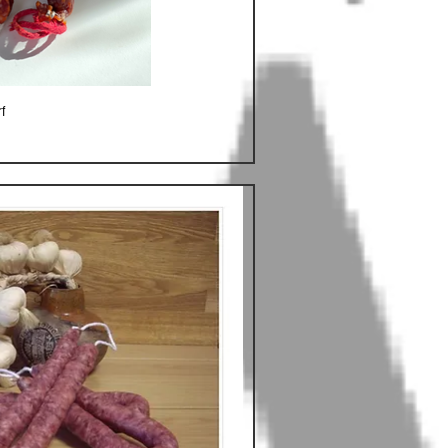
rf
hnellansicht