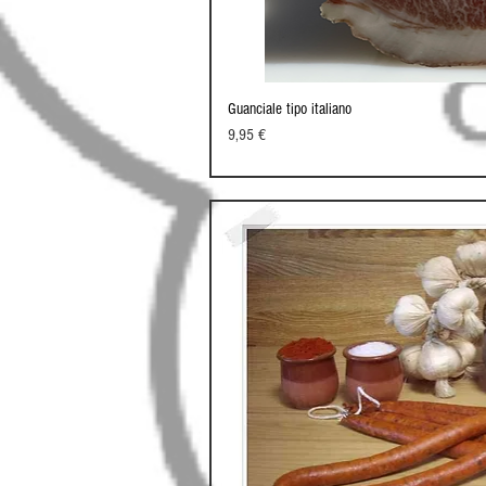
Guanciale tipo italiano
Schnellansi
Preis
9,95 €