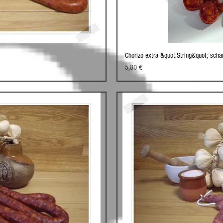
Chorizo extra &quot;String&quot; scha
cht
Sc
Preis
5,80 €