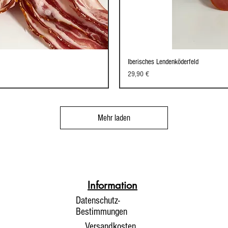
Iberisches Lendenköderfeld
cht
Sc
Preis
29,90 €
Mehr laden
Information
Datenschutz-
Bestimmungen
Versandkosten