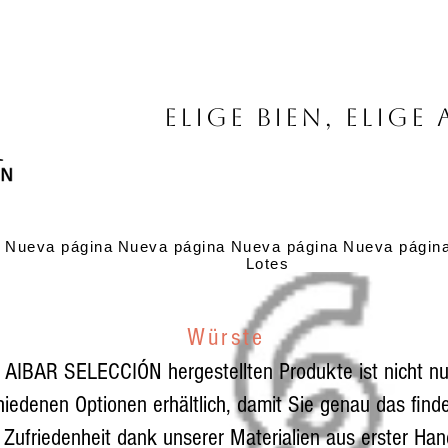
Elige bien, elige 
a
Nueva página
Nueva página
Nueva página
Nueva págin
Lotes
Würste
 AIBAR SELECCIÓN hergestellten Produkte ist nicht nur
hiedenen Optionen erhältlich, damit Sie genau das fin
e Zufriedenheit dank unserer Materialien aus erster Ha