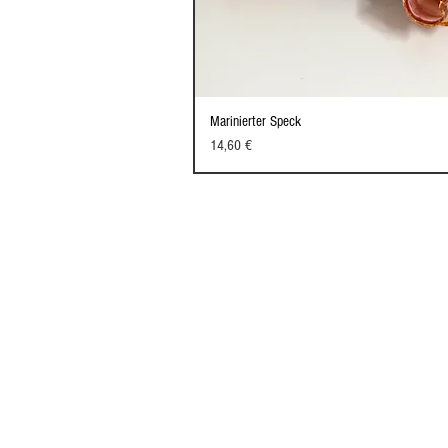
Marinierter Speck
Schnellansi
Preis
14,60 €