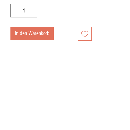
Duroc-Schwein, bei dem immer große
Mutterfrauen ausgewählt wurden. Somit
verleiht dieses Kreuz dem Stück die
Schinkeninfiltration, Körnung und Süße.
In den Warenkorb