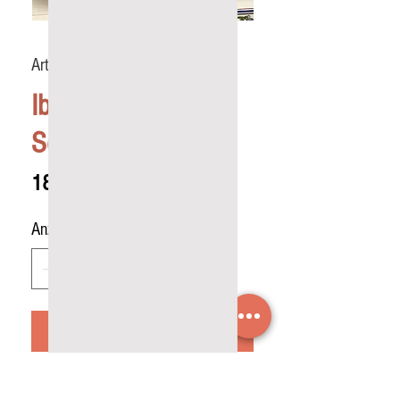
Artikelnummer: 709
Iberisches
Schinkenköderfeld
Preis
189,00 €
Anzahl
*
In den Warenkorb
Die Auswahl an iberischem