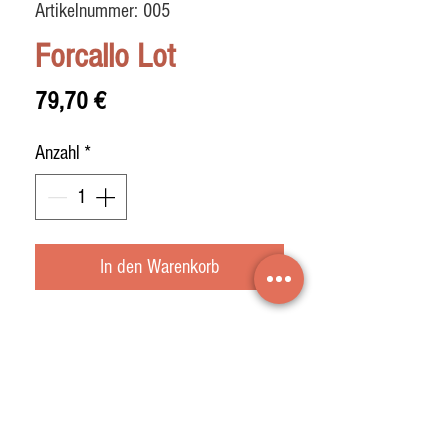
Artikelnummer: 005
Forcallo Lot
Preis
79,70 €
Anzahl
*
In den Warenkorb
Este lote contiene:
- 5 Loncheados de jamón bodega
reserva
- 1 chorizo extra "sarta" a eleccion