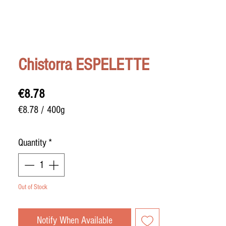
Chistorra ESPELETTE
Price
€8.78
€8.78
/
400g
€8.78
per
Quantity
*
400
Grams
Out of Stock
Notify When Available